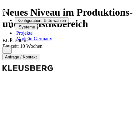
Neues Niveau im Produktions-
und Logistikbereich
Konfiguration:
Bitte wählen
Systeme
Projekte
Made in Germany
2
BGF:
200
m
Bauzeit
:
10 Wochen
Anfrage / Kontakt