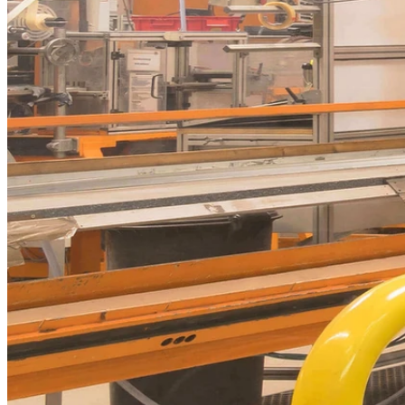
Döllken Profiles GmbH
Projekt-Info
Moderne Fußbodenbeläge sind vielseitig – gleiches gilt für die dazu
gehörenden Sockelleisten, die für den perfekten Übergang zwischen
Fußboden und Wand sorgen. Das Unternehmen Döllken Profiles hat
sich genau darauf spezialisiert. Am neu strukturierten Hauptsitz in
Bönen setzt die Döllken GmbH auf die Zukunft und hat sich nicht
nur logistisch verändert, sondern auch flächentechnisch vergrößert.
Mit 10 neuen Produktionslinien hat sich das global aufgestellte
Unternehmen auf ein völlig neues Niveau gebracht. Dies bedeutet
auch für die mittlerweile 176 Mitarbeiter am Standort Bönen ein
Bedarf an neuen Büroflächen.
Um die Synergien zwischen Produktions- und
Verwaltungsbereichen optimal auszuschöpfen realisierte
KLEUSBERG einen 2-geschossigen ca. 200 qm großen
Systemraum, mit einer Länge von 25 m und 7,40 m Höhe an die
bestehende Hallenwand. Das vorhandene Umfeld wurde somit