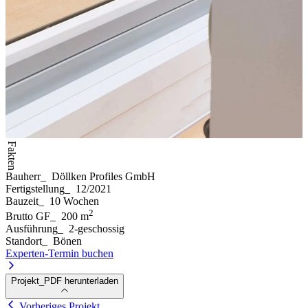
Fakten
Bauherr
_
Döllken Profiles GmbH
Fertigstellung
_
12/2021
Bauzeit
_
10 Wochen
2
Brutto GF
_
200 m
Ausführung
_
2-geschossig
Standort
_
Bönen
Experten-Termin buchen
Projekt_PDF herunterladen
Vorheriges Projekt