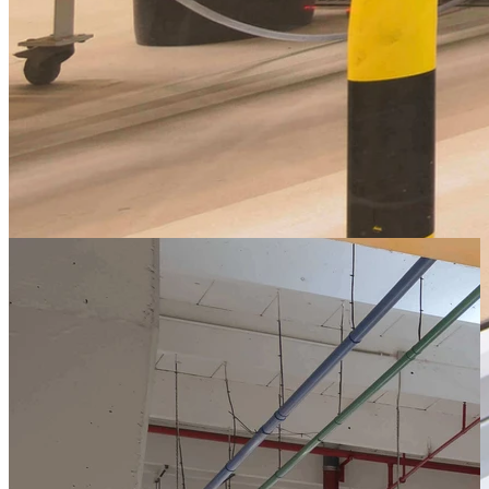
optimal genutzt und bestehende Fenster mit einbezogen.
Die Büros im Obergeschoss sind mit einem Laufgang auf die
Zwischendecke montiert. Das Untergeschoss welches als
Labor und
Messbereic
h dient, misst eine Sonderinnenhöhe von ca. 3,80 m.
Die
Hallenbüros
gewähren Einblick in die Produktionsumgebung
und sind dank einer speziellen Verglasung mit einem erweiterten
Schallschutz für Industriehallen ausgestattet.
Außen